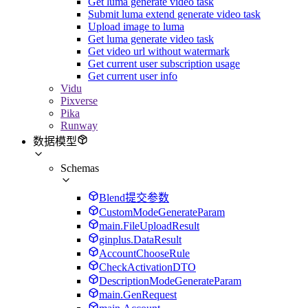
Get luma generate video task
Submit luma extend generate video task
Upload image to luma
Get luma generate video task
Get video url without watermark
Get current user subscription usage
Get current user info
Vidu
Pixverse
Pika
Runway
数据模型
Schemas
Blend提交参数
CustomModeGenerateParam
main.FileUploadResult
ginplus.DataResult
AccountChooseRule
CheckActivationDTO
DescriptionModeGenerateParam
main.GenRequest