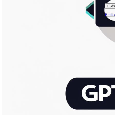
LLMs.
Built 