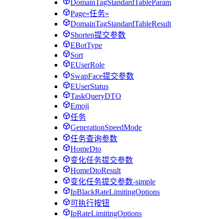
DomainTagStandardTableParam
Page«任务»
DomainTagStandardTableResult
Shorten提交参数
EBotType
Sort
EUserRole
SwapFace提交参数
EUserStatus
TaskQueryDTO
Emoji
任务
GenerationSpeedMode
任务查询参数
HomeDto
变化任务提交参数
HomeDtoResult
变化任务提交参数-simple
IpBlackRateLimitingOptions
可执行按钮
IpRateLimitingOptions