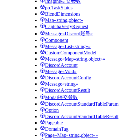
Imagine提交参数
po.TaskStatus
BlendDimensions
Map«string,object»
CaptchaVerfyRequest
Message«Discord账号»
Component
Message«List«string»»
CustomComponentModel
Message«Map«string,object»»
DiscordAccount
Message«Void»
DiscordAccountConfig
Message«string»
DiscordAccountResult
Modal提交参数
DiscordAccountStandardTableParam
Option
DiscordAccountStandardTableResult
Pageable
DomainTag
Page«Map«string,object»»