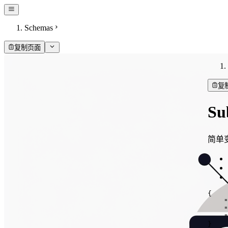
Schemas
复制页面
复
Su
简单
{
"
"
"
}