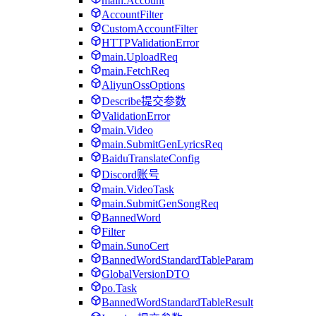
main.Account
AccountFilter
CustomAccountFilter
HTTPValidationError
main.UploadReq
main.FetchReq
AliyunOssOptions
Describe提交参数
ValidationError
main.Video
main.SubmitGenLyricsReq
BaiduTranslateConfig
Discord账号
main.VideoTask
main.SubmitGenSongReq
BannedWord
Filter
main.SunoCert
BannedWordStandardTableParam
GlobalVersionDTO
po.Task
BannedWordStandardTableResult