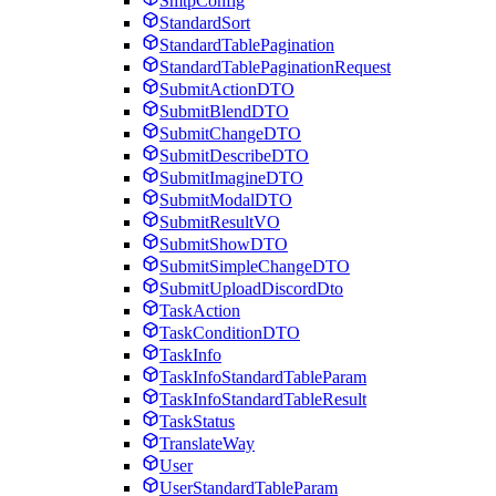
SmtpConfig
StandardSort
StandardTablePagination
StandardTablePaginationRequest
SubmitActionDTO
SubmitBlendDTO
SubmitChangeDTO
SubmitDescribeDTO
SubmitImagineDTO
SubmitModalDTO
SubmitResultVO
SubmitShowDTO
SubmitSimpleChangeDTO
SubmitUploadDiscordDto
TaskAction
TaskConditionDTO
TaskInfo
TaskInfoStandardTableParam
TaskInfoStandardTableResult
TaskStatus
TranslateWay
User
UserStandardTableParam