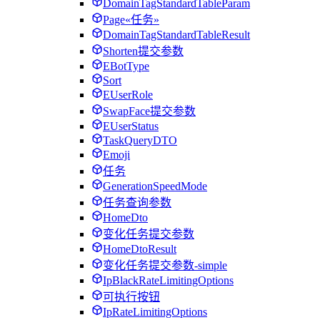
DomainTagStandardTableParam
Page«任务»
DomainTagStandardTableResult
Shorten提交参数
EBotType
Sort
EUserRole
SwapFace提交参数
EUserStatus
TaskQueryDTO
Emoji
任务
GenerationSpeedMode
任务查询参数
HomeDto
变化任务提交参数
HomeDtoResult
变化任务提交参数-simple
IpBlackRateLimitingOptions
可执行按钮
IpRateLimitingOptions