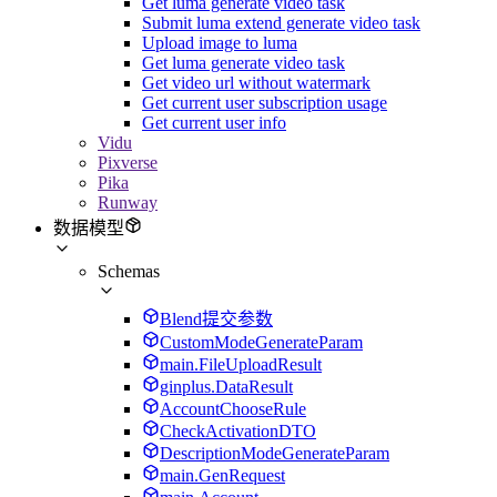
Get luma generate video task
Submit luma extend generate video task
Upload image to luma
Get luma generate video task
Get video url without watermark
Get current user subscription usage
Get current user info
Vidu
Pixverse
Pika
Runway
数据模型
Schemas
Blend提交参数
CustomModeGenerateParam
main.FileUploadResult
ginplus.DataResult
AccountChooseRule
CheckActivationDTO
DescriptionModeGenerateParam
main.GenRequest