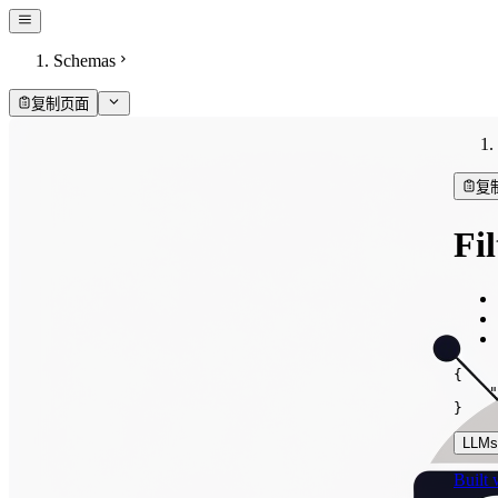
Schemas
复制页面
复
Fil
{
"
}
LLMs.
Built 