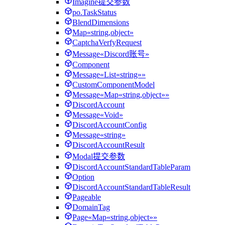
Imagine提交参数
po.TaskStatus
BlendDimensions
Map«string,object»
CaptchaVerfyRequest
Message«Discord账号»
Component
Message«List«string»»
CustomComponentModel
Message«Map«string,object»»
DiscordAccount
Message«Void»
DiscordAccountConfig
Message«string»
DiscordAccountResult
Modal提交参数
DiscordAccountStandardTableParam
Option
DiscordAccountStandardTableResult
Pageable
DomainTag
Page«Map«string,object»»