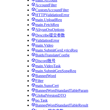
main.Account
AccountFilter
CustomAccountFilter
HTTPValidationError
main.UploadReq
main.FetchReq
AliyunOssOptions
Describe提交参数
ValidationError
main.Video
main.SubmitGenLyricsReq
BaiduTranslateConfig
Discord账号
main.VideoTask
main.SubmitGenSongReq
BannedWord
Filter
main.SunoCert
BannedWordStandardTableParam
GlobalVersionDTO
po.Task
BannedWordStandardTableResult