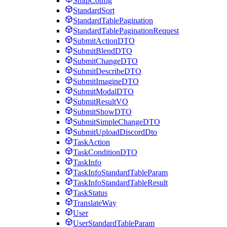
SmtpConfig
StandardSort
StandardTablePagination
StandardTablePaginationRequest
SubmitActionDTO
SubmitBlendDTO
SubmitChangeDTO
SubmitDescribeDTO
SubmitImagineDTO
SubmitModalDTO
SubmitResultVO
SubmitShowDTO
SubmitSimpleChangeDTO
SubmitUploadDiscordDto
TaskAction
TaskConditionDTO
TaskInfo
TaskInfoStandardTableParam
TaskInfoStandardTableResult
TaskStatus
TranslateWay
User
UserStandardTableParam